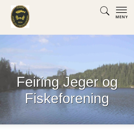
MENY
Feiring Jeger og
Fiskeforening