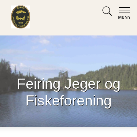
MENY
Feiring Jeger og
Fiskeforening