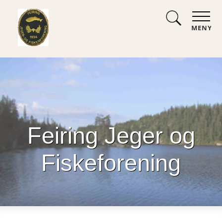
MENY
Feiring Jeger og
Fiskeforening